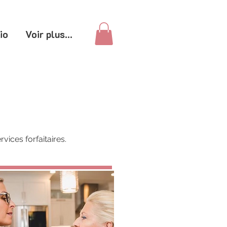
io
Voir plus...
ices forfaitaires.