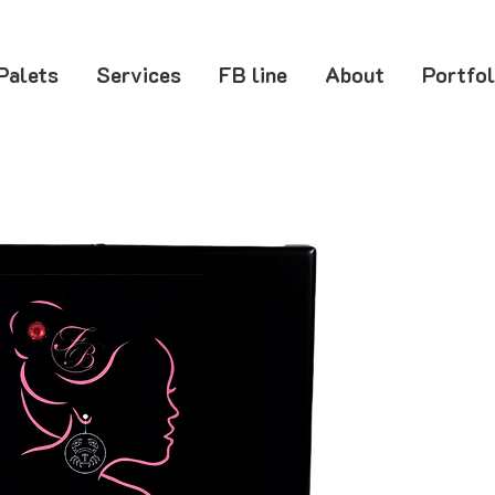
Palets
Services
FB line
About
Portfol