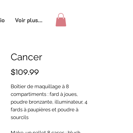
io
Voir plus...
Cancer
Price
$109.99
Boîtier de maquillage à 8
compartiments : fard à joues,
poudre bronzante, illuminateur, 4
fards à paupières et poudre à
sourcils
Make-up pallet 8 cases : blush,