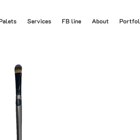
Palets
Services
FB line
About
Portfol